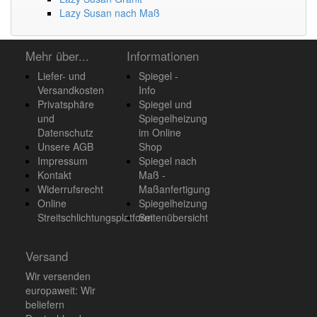
Lazy Susan nach Maß
Mehr über...
Informationen
Liefer- und
Spiegel -
Versandkosten
Info
Privatsphäre
Spiegel und
und
Spiegelheizung
Datenschutz
im Online
Unsere AGB
Shop
Impressum
Spiegel nach
Kontakt
Maß -
Widerrufsrecht
Maßanfertigung
Online
Spiegelheizung
Streitschlichtungsplatform
Seitenübersicht
Versand
Wir versenden
europaweit: Wir
beliefern