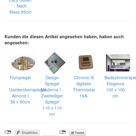
- Nach
Mass 85cm
Kunden die diesen Artikel angesehen haben, haben auch
angesehen:
Flurspiegel
Design
Chromo III
Badezimmerspie
-
Spiegel
digitaler
Elegance
Garderobenspiegel
Moderna I -
Thermostat
100 x 100
Almond I
Zweiteiliger
16A.
cm
38 x 60cm
Spiegel
110 x 110
cm