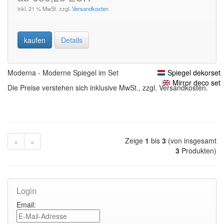
inkl. 21 % MwSt. zzgl.
Versandkosten
kaufen
Details
Moderna - Moderne Spiegel im Set
Spiegel dekorset
Mirror deco set
Die Preise verstehen sich inklusive MwSt., zzgl. Versandkosten.
Zeige
1
bis
3
(von insgesamt
«
»
3
Produkten)
Login
Email: