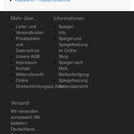
Mehr über...
Informationen
Liefer- und
Spiegel -
Versandkosten
Info
Privatsphäre
Spiegel und
und
Spiegelheizung
Datenschutz
im Online
Unsere AGB
Shop
Impressum
Spiegel nach
Kontakt
Maß -
Widerrufsrecht
Maßanfertigung
Online
Spiegelheizung
Streitschlichtungsplatform
Seitenübersicht
Versand
Wir versenden
europaweit: Wir
beliefern
Deutschland,