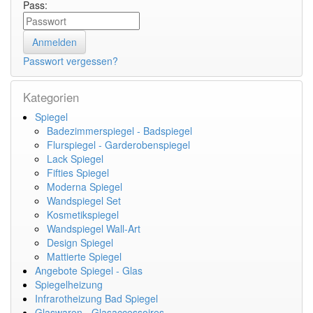
Pass:
Passwort vergessen?
Kategorien
Spiegel
Badezimmerspiegel - Badspiegel
Flurspiegel - Garderobenspiegel
Lack Spiegel
Fifties Spiegel
Moderna Spiegel
Wandspiegel Set
Kosmetikspiegel
Wandspiegel Wall-Art
Design Spiegel
Mattierte Spiegel
Angebote Spiegel - Glas
Spiegelheizung
Infrarotheizung Bad Spiegel
Glaswaren - Glasaccessoires