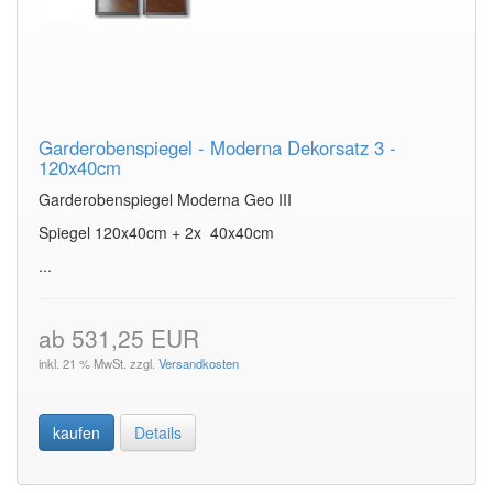
Garderobenspiegel - Moderna Dekorsatz 3 -
120x40cm
Garderobenspiegel Moderna Geo III
Spiegel 120x40cm + 2x 40x40cm
...
ab 531,25 EUR
inkl. 21 % MwSt. zzgl.
Versandkosten
kaufen
Details