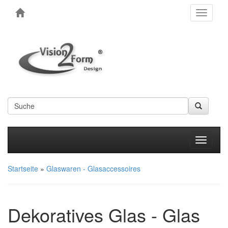
Toggle
navigati
Produkt
Startseite
»
Glaswaren - Glasaccessoires
Dekoratives Glas - Glas