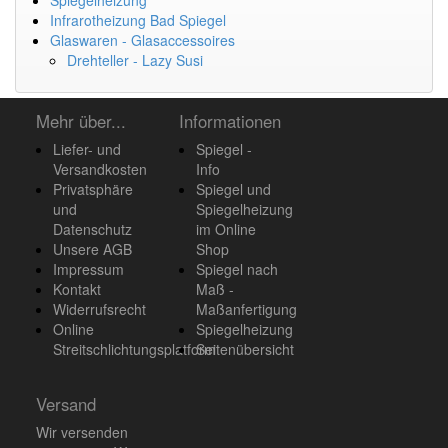
Spiegelheizung
Infrarotheizung Bad Spiegel
Glaswaren - Glasaccessoires
Drehteller - Lazy Susi
Mehr über...
Informationen
Liefer- und
Spiegel -
Versandkosten
Info
Privatsphäre
Spiegel und
und
Spiegelheizung
Datenschutz
im Online
Unsere AGB
Shop
Impressum
Spiegel nach
Kontakt
Maß -
Widerrufsrecht
Maßanfertigung
Online
Spiegelheizung
Streitschlichtungsplatform
Seitenübersicht
Versand
Wir versenden