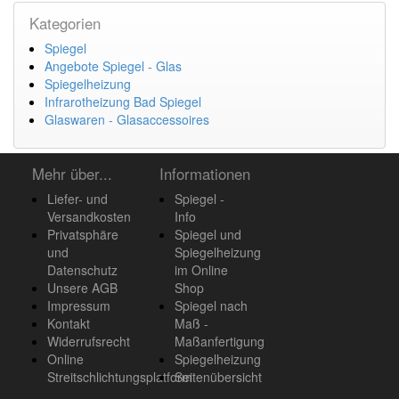
Kategorien
Spiegel
Angebote Spiegel - Glas
Spiegelheizung
Infrarotheizung Bad Spiegel
Glaswaren - Glasaccessoires
Mehr über...
Informationen
Liefer- und
Spiegel -
Versandkosten
Info
Privatsphäre
Spiegel und
und
Spiegelheizung
Datenschutz
im Online
Unsere AGB
Shop
Impressum
Spiegel nach
Kontakt
Maß -
Widerrufsrecht
Maßanfertigung
Online
Spiegelheizung
Streitschlichtungsplatform
Seitenübersicht