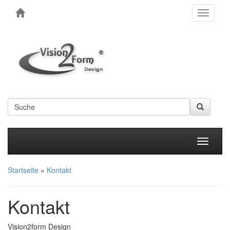
Toggle
navigati
Produkt
Startseite
»
Kontakt
Kontakt
Vision2form Design