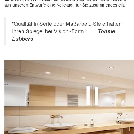
aus unseren Entwürfe eine Kollektion für Sie zusammengestellt.
"Qualität in Serie oder Maßarbeit. Sie erhalten
Ihren Spiegel bei Vision2Form."
Tonnie
Lubbers