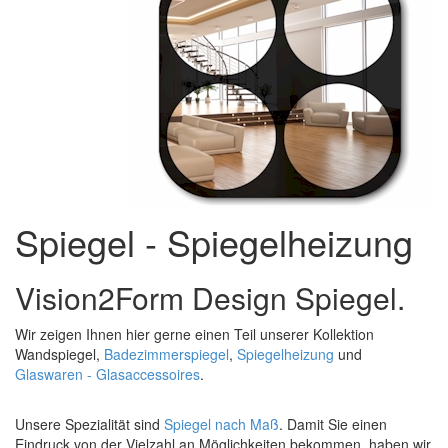
Spiegel - Spiegelheizung
Vision2Form Design Spiegel.
Wir zeigen Ihnen hier gerne einen Teil unserer Kollektion
Wandspiegel,
Badezimmerspiegel
,
Spiegelheizung
und
Glaswaren - Glasaccessoires
.
Unsere Spezialität sind
Spiegel nach Maß
. Damit Sie einen
Eindruck von der Vielzahl an Möglichkeiten bekommen, haben wir