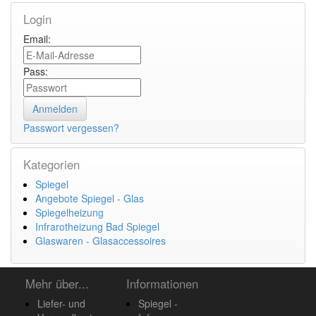
Login
Email:
Pass:
Passwort vergessen?
Kategorien
Spiegel
Angebote Spiegel - Glas
Spiegelheizung
Infrarotheizung Bad Spiegel
Glaswaren - Glasaccessoires
Mehr über...
Informationen
Liefer- und
Spiegel -