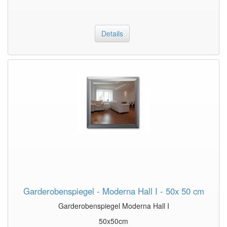
Details
Garderobenspiegel - Moderna Hall I - 50x 50 cm
Garderobenspiegel Moderna Hall I
50x50cm