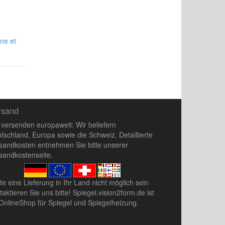
ne et
rsand
 versenden europaweit: Wir beliefern
tschland, Europa sowie die Schweiz. Detaillierte
sandkosten entnehmen Sie bitte unserer
sandkostenseite
.
lte eine Lieferung in Ihr Land nicht möglich sein
taktieren Sie uns
bitte! Spiegel.vision2form.de ist
 OnlineShop für Spiegel und Spiegelheizung.