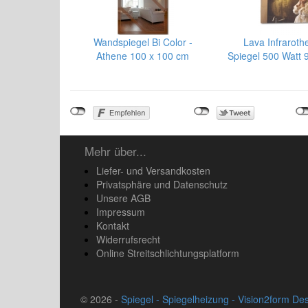
Wandspiegel Bi Color -
Lava Infraroth
Athene 100 x 100 cm
Spiegel 500 Watt 
Mehr über...
Liefer- und Versandkosten
Privatsphäre und Datenschutz
Unsere AGB
Impressum
Kontakt
Widerrufsrecht
Online Streitschlichtungsplatform
© 2026 -
Spiegel - Spiegelheizung - Vision2form De