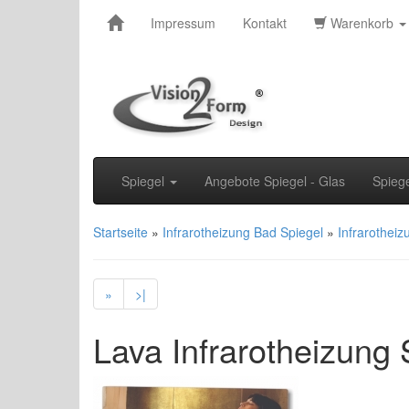
Impressum
Kontakt
Warenkorb
Spiegel
Angebote Spiegel - Glas
Spieg
Startseite
»
Infrarotheizung Bad Spiegel
»
Infrarothei
»
>|
Lava Infrarotheizung