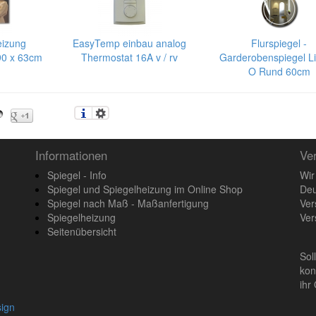
eizung
EasyTemp einbau analog
Flurspiegel -
90 x 63cm
Thermostat 16A v / rv
Garderobenspiegel Li
O Rund 60cm
Informationen
Ve
Spiegel - Info
Wir
Spiegel und Spiegelheizung im Online Shop
Deu
Spiegel nach Maß - Maßanfertigung
Ver
Spiegelheizung
Ver
Seitenübersicht
Sol
kon
ihr
sign